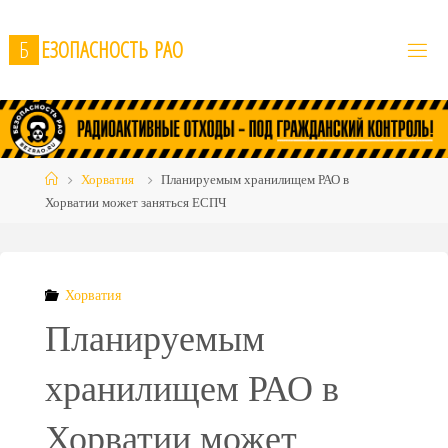
Skip
to
Б
Е
З
О
П
А
С
Н
О
С
Т
Ь
Р
А
О
content
Home
Хорватия
Планируемым хранилищем РАО в
Хорватии может заняться ЕСПЧ
Хорватия
Планируемым
хранилищем РАО в
Хорватии может