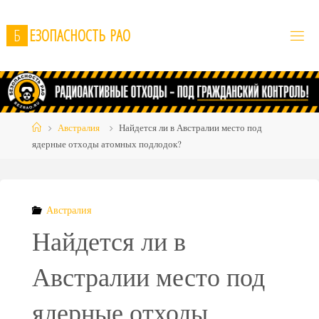
Skip
to
Б
Е
З
О
П
А
С
Н
О
С
Т
Ь
Р
А
О
content
Home
Австралия
Найдется ли в Австралии место под
ядерные отходы атомных подлодок?
Австралия
Найдется ли в
Австралии место под
ядерные отходы