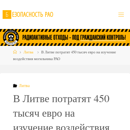
Skip
to
Б
Е
З
О
П
А
С
Н
О
С
Т
Ь
Р
А
О
content
Home
Литва
В Литве потратят 450 тысяч евро на изучение
воздействия могильника РАО
Литва
В Литве потратят 450
тысяч евро на
изучение воздействия