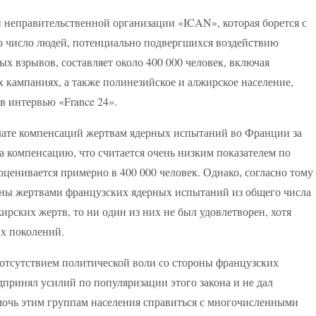
неправительственной организации «ICAN», которая борется с
то число людей, потенциально подвергшихся воздействию
х взрывов, составляет около 400 000 человек, включая
 кампаниях, а также полинезийское и алжирское население,
 интервью «France 24».
плате компенсаций жертвам ядерных испытаний во Франции за
на компенсацию, что считается очень низким показателем по
ценивается примерно в 400 000 человек. Однако, согласно тому
наны жертвами французских ядерных испытаний из общего числа
ирских жертв, то ни один из них не был удовлетворен, хотя
х поколений.
 отсутствием политической воли со стороны французских
едпринял усилий по популяризации этого закона и не дал
мочь этим группам населения справиться с многочисленными