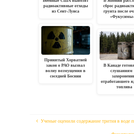
Военные США вывозят
В Японии рассл
радиоактивные отходы
сброс радиоакт
из Сент-Луиса
грунта после о
«Фукусимы-
Принятый Хорватией
закон о РАО вызвал
В Канаде готов
волну возмущения в
слушаниям 
соседней Боснии
захоронен
отработавшего я
топлива
Ученые оценили содержание трития в воде 
Финляндия