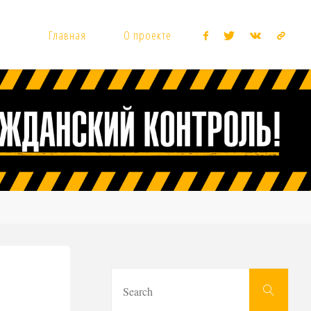
Главная
О проекте
Sear
Search
for: