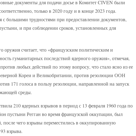
овные документы для подачи досье в Комитет CIVEN были
ответственно, только в 2020 году и в конце 2023 года.
ся с большими трудностями при предоставлении документов,
пустыни, и при соблюдении сроков, установленных для
го оружия считает, что «французским политическим и
ность гуманитарных последствий ядерного оружия», отмечая,
ротив любых действий по этому вопросу, что стало ясно из ее
, Северной Кореи и Великобритании, против резолюции ООН
отив 171 голоса в пользу резолюции, направленной на запуск
ужающей среды.
вила 210 ядерных взрывов в период с 13 февраля 1960 года по
йон пустыни Регган во время французской оккупации, был
, после чего взрывы переместились в оккупированную
93 взрыва.