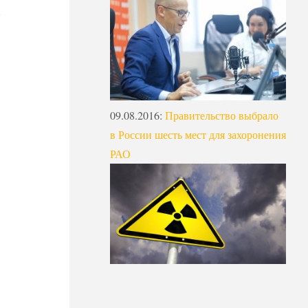
09.08.2016
:
Правительство выбрало
в России шесть мест для захоронения
РАО