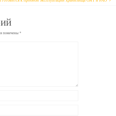
рий
ля помечены
*