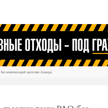
О без компенсаций жителям Алжира