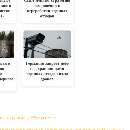
едуют
США меняют стратегию
ивного
захоронения и
чистки
переработки ядерных
1»
отходов
ятся к
Германия закроет небо
по
над хранилищами
ию
ядерных отходов из-за
дерного
дронов
после сбросов с «Фукусимы»
 готовится к пробной эксплуатации хранилища ОЯТ и РАО