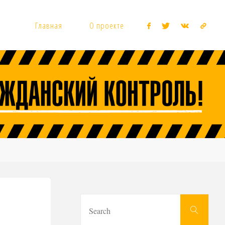
Главная
О проекте
Sear
Search
for: