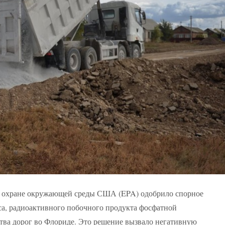
о охране окружающей среды США (EPA) одобрило спорное
а, радиоактивного побочного продукта фосфатной
тва дорог во Флориде. Это решение вызвало негативную