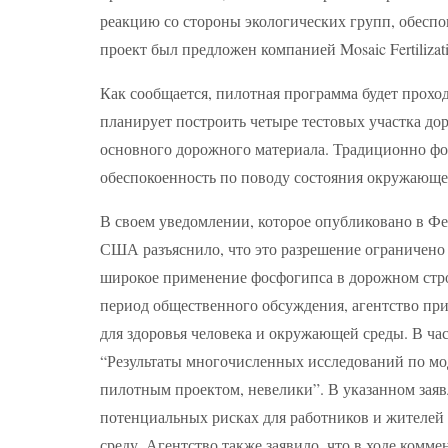
реакцию со стороны экологических групп, обеспо
проект был предложен компанией Mosaic Fertiliza
Как сообщается, пилотная программа будет проходи
планирует построить четыре тестовых участка до
основного дорожного материала. Традиционно фо
обеспокоенность по поводу состояния окружающе
В своем уведомлении, которое опубликовано в Ф
США разъяснило, что это разрешение ограничено 
широкое применение фосфогипса в дорожном строи
период общественного обсуждения, агентство при
для здоровья человека и окружающей среды. В ча
“Результаты многочисленных исследований по мо
пилотным проектом, невелики”. В указанном заяв
потенциальных рисках для работников и жителей 
среду. Агентство также заявило, что в ходе ком