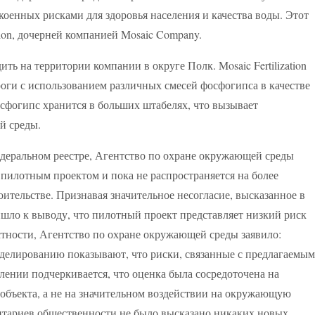
коенных рисками для здоровья населения и качества воды. Этот
tion, дочерней компанией Mosaic Company.
ть на территории компании в округе Полк. Mosaic Fertilization
роги с использованием различных смесей фосфогипса в качестве
сфогипс хранится в больших штабелях, что вызывает
й среды.
едеральном реестре, Агентство по охране окружающей среды
пилотным проектом и пока не распространяется на более
тельстве. Признавая значительное несогласие, высказанное в
шло к выводу, что пилотный проект представляет низкий риск
стности, Агентство по охране окружающей среды заявило:
делированию показывают, что риски, связанные с предлагаемым
лении подчеркивается, что оценка была сосредоточена на
объекта, а не на значительном воздействии на окружающую
ментариев общественности не было высказано никаких новых