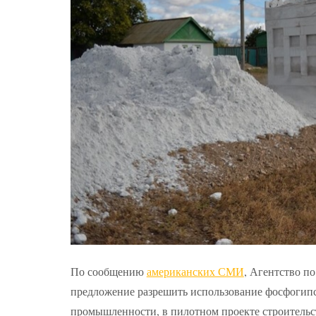
По сообщению
американских СМИ
, Агентство п
предложение разрешить использование фосфогипс
промышленности, в пилотном проекте строительс