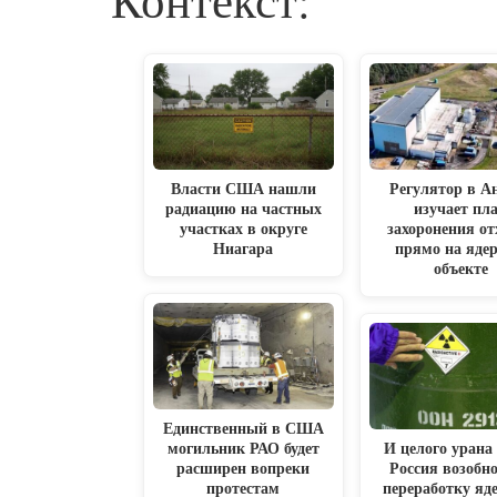
Власти США нашли
Регулятор в А
радиацию на частных
изучает пл
участках в округе
захоронения от
Ниагара
прямо на яде
объекте
Единственный в США
могильник РАО будет
И целого урана
расширен вопреки
Россия возобн
протестам
переработку яд