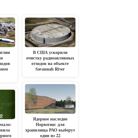
нглии
В США ускорили
ан
очистку радиоактивных
ходов
отходов на объекте
рном
Savannah River
Ядерное наследие
 мало:
Норвегии: для
овила
хранилища РАО выберут
ерного
один из 22