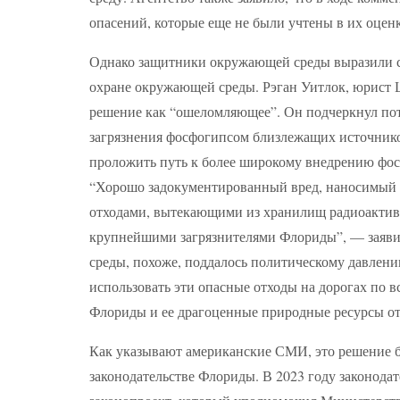
опасений, которые еще не были учтены в их оценк
Однако защитники окружающей среды выразили с
охране окружающей среды. Рэган Уитлок, юрист Ц
решение как “ошеломляющее”. Он подчеркнул по
загрязнения фосфогипсом близлежащих источнико
проложить путь к более широкому внедрению фос
“Хорошо задокументированный вред, наносимый 
отходами, вытекающими из хранилищ радиоактивн
крупнейшими загрязнителями Флориды”, — заяви
среды, похоже, поддалось политическому давлен
использовать эти опасные отходы на дорогах по в
Флориды и ее драгоценные природные ресурсы от
Как указывают американские СМИ, это решение б
законодательстве Флориды. В 2023 году законода