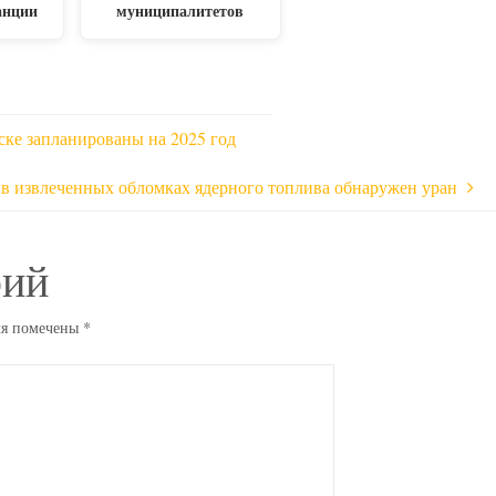
анции
муниципалитетов
ке запланированы на 2025 год
в извлеченных обломках ядерного топлива обнаружен уран
рий
ля помечены
*