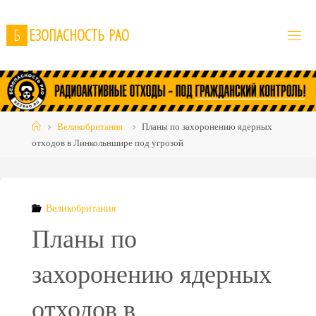
Skip
to
Б
Е
З
О
П
А
С
Н
О
С
Т
Ь
Р
А
О
content
Home
Великобритания
Планы по захоронению ядерных
отходов в Линкольншире под угрозой
Великобритания
Планы по
захоронению ядерных
отходов в