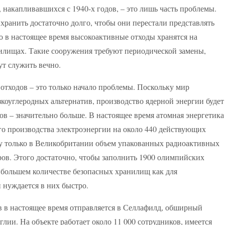
 накапливавшихся с 1940-х годов, – это лишь часть проблемы.
хранить достаточно долго, чтобы они перестали представлять
что в настоящее время высокоактивные отходы хранятся на
илищах. Такие сооружения требуют периодической замены,
ут служить вечно.
тходов – это только начало проблемы. Поскольку мир
зкоуглеродных альтернатив, производство ядерной энергии будет
дов – значительно больше. В настоящее время атомная энергетика
го производства электроэнергии на около 440 действующих
оду только в Великобритании объем упакованных радиоактивных
ров. Этого достаточно, чтобы заполнить 1900 олимпийских
в большем количестве безопасных хранилищ как для
и нуждается в них быстро.
в в настоящее время отправляется в Селлафилд, обширный
глии. На объекте работает около 11 000 сотрудников, имеется