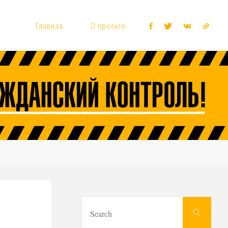
Главная
О проекте
Sear
Search
for: