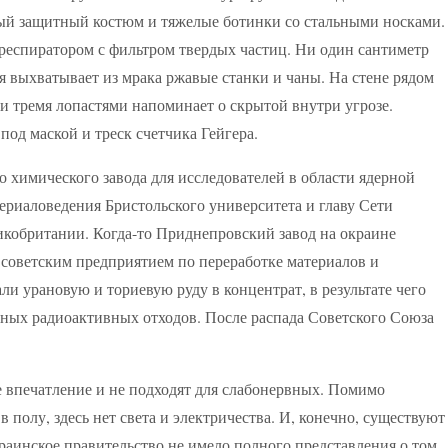
ый защитный костюм и тяжелые ботинки со стальными носками.
респиратором с фильтром твердых частиц. Ни один сантиметр
я выхватывает из мрака ржавые станки и чаны. На стене рядом
 тремя лопастями напоминает о скрытой внутри угрозе.
од маской и треск счетчика Гейгера.
химического завода для исследователей в области ядерной
ериаловедения Бристольского университета и главу Сети
икобритании. Когда-то Приднепровский завод на окраине
советским предприятием по переработке материалов и
ли урановую и ториевую руду в концентрат, в результате чего
вных радиоактивных отходов. После распада Советского Союза
е впечатление и не подходят для слабонервных. Помимо
 полу, здесь нет света и электричества. И, конечно, существуют
раинское правительство не имело полного представления о том,