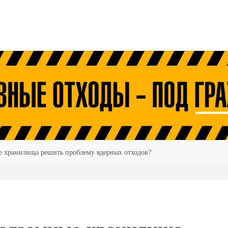
е хранилища решить проблему ядерных отходов?