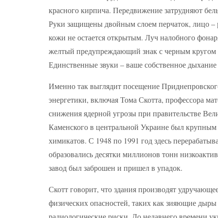
красного кирпича. Передвижение затрудняют бел
Руки защищены двойным слоем перчаток, лицо – 
кожи не остается открытым. Луч налобного фонар
желтый предупреждающий знак с черным кругом и
Единственные звуки – ваше собственное дыхание п
Именно так выглядит посещение Приднепровского 
энергетики, включая Тома Скотта, профессора мат
снижения ядерной угрозы при правительстве Вел
Каменского в центральной Украине был крупным 
химикатов. С 1948 по 1991 год здесь перерабатыва
образовались десятки миллионов тонн низкоакти
завод был заброшен и пришел в упадок.
Скотт говорит, что здания производят удручающе
физических опасностей, таких как зияющие дыры в
радиологические риски. До недавнего времени ук