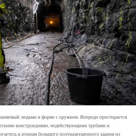
храняемый людьми в форме с оружием. Впереди простирается
ескими конструкциями, недействующими трубами и
гаетесь к руинам большого полуразрушенного здания из