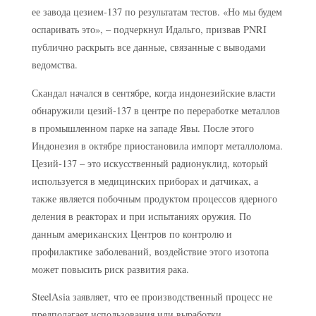
ее завода цезием-137 по результатам тестов. «Но мы будем
оспаривать это», – подчеркнул Идальго, призвав PNRI
публично раскрыть все данные, связанные с выводами
ведомства.
Скандал начался в сентябре, когда индонезийские власти
обнаружили цезий-137 в центре по переработке металлов
в промышленном парке на западе Явы. После этого
Индонезия в октябре приостановила импорт металлолома.
Цезий-137 – это искусственный радионуклид, который
используется в медицинских приборах и датчиках, а
также является побочным продуктом процессов ядерного
деления в реакторах и при испытаниях оружия. По
данным американских Центров по контролю и
профилактике заболеваний, воздействие этого изотопа
может повысить риск развития рака.
SteelAsia заявляет, что ее производственный процесс не
предполагает использования или выработки