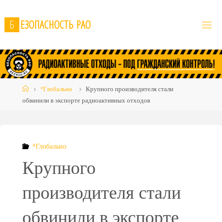
Skip
to
Б
Е
З
О
П
А
С
Н
О
С
Т
Ь
Р
А
О
content
Home
*Глобально
Крупного производителя стали
обвинили в экспорте радиоактивных отходов
*Глобально
Крупного
производителя стали
обвинили в экспорте