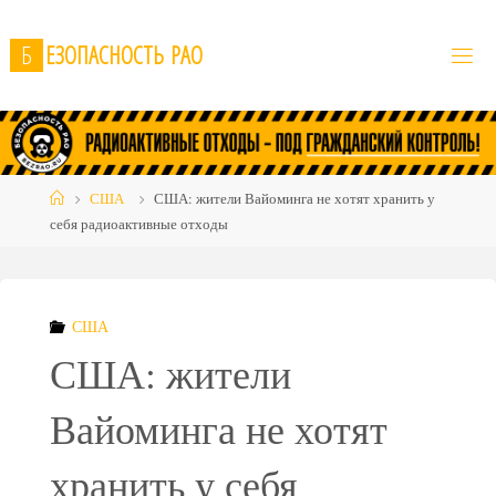
Skip
to
Б
Е
З
О
П
А
С
Н
О
С
Т
Ь
Р
А
О
content
Home
США
США: жители Вайоминга не хотят хранить у
себя радиоактивные отходы
США
США: жители
Вайоминга не хотят
хранить у себя