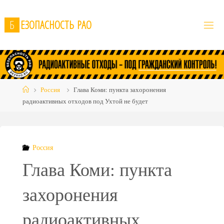
Skip
to
Б
Е
З
О
П
А
С
Н
О
С
Т
Ь
Р
А
О
content
Home
Россия
Глава Коми: пункта захоронения
радиоактивных отходов под Ухтой не будет
Россия
Глава Коми: пункта
захоронения
радиоактивных