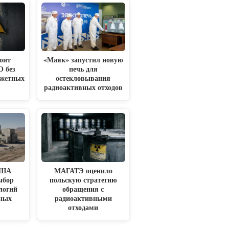
оит
«Маяк» запустил новую
О без
печь для
джетных
остекловывания
радиоактивных отходов
США
МАГАТЭ оценило
ыбор
польскую стратегию
логий
обращения с
рных
радиоактивными
отходами