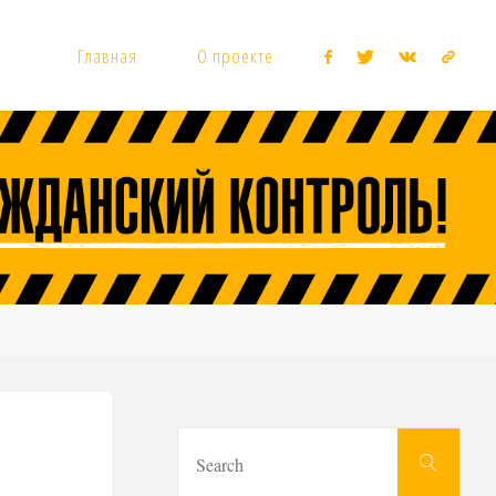
Главная
О проекте
Sear
Search
for: