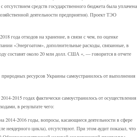
и с отсутствием средств государственного бюджета была уплачена
озяйственной деятельности предприятия). Проект ТЭО
2018 года отходов на хранение, в связи с чем, по оценке
ании «Энергоатом», дополнительные расходы, связанные, в
оду составят около 20 млн долл. США «, — говорится в отчете
и природных ресурсов Украины самоустранилось от выполнения
2014-2015 годах фактически самоустранилось от осуществления
одами, в результате чего:
 2014-2016 годы, вопросы, касающиеся деятельности в сфере
е неядерного цикла), отсутствуют. При этом аудит показал, что
ий Общегосударственной целевой экологической программы