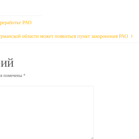
ереработке РАО
рманской области может появиться пункт захоронения РАО
рий
ля помечены
*