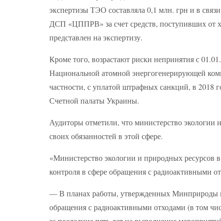
экспертизы ТЭО составляла 0,1 млн. грн и в связ
ДСП «ЦППРВ» за счет средств, поступивших от х
представлен на экспертизу.
Кроме того, возрастают риски непринятия с 01.01.
Национальной атомной энергогенерирующей комп
частности, с уплатой штрафных санкций, в 2018 г
Счетной палаты Украины.
Аудиторы отметили, что министерство экологии 
своих обязанностей в этой сфере.
«Министерство экологии и природных ресурсов в 
контроля в сфере обращения с радиоактивными отх
— В планах работы, утвержденных Минприроды на
обращения с радиоактивными отходами (в том числ
за последние пять лет на выполнение мероприят