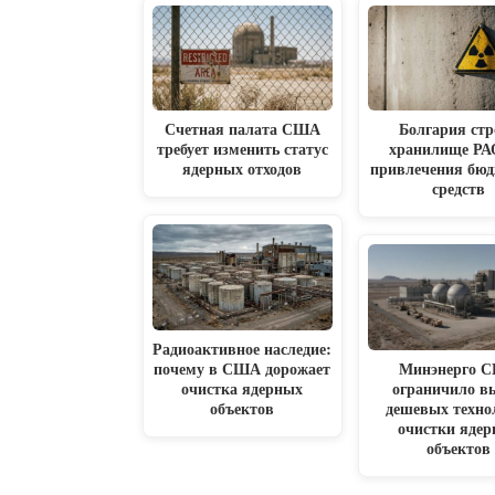
Счетная палата США
Болгария стр
требует изменить статус
хранилище РА
ядерных отходов
привлечения бю
средств
Радиоактивное наследие:
почему в США дорожает
Минэнерго 
очистка ядерных
ограничило в
объектов
дешевых техно
очистки яде
объектов