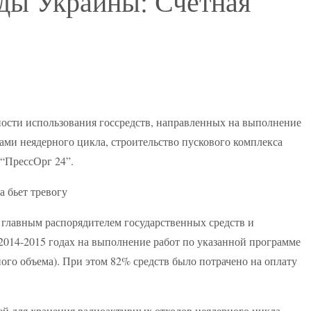
ды Украины: Счетная
ности использования госсредств, направленных на выполнение
ами неядерного цикла, строительство пускового комплекса
 “ПрессОрг 24”.
главным распорядителем государственных средств и
2014-2015 годах на выполнение работ по указанной программе
ого объема). При этом 82% средств было потрачено на оплату
ей для хранения радиоактивных отходов неядерного цикла