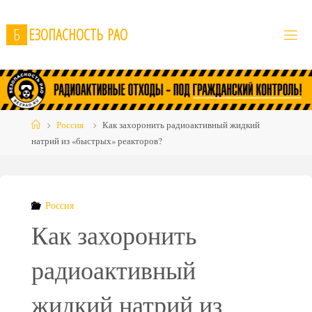
Skip
to
Б
Е
З
О
П
А
С
Н
О
С
Т
Ь
Р
А
О
content
Home
Россия
Как захоронить радиоактивный жидкий
натрий из «быстрых» реакторов?
Россия
Как захоронить
радиоактивный
жидкий натрий из