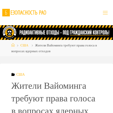
Skip
to
Б
Е
З
О
П
А
С
Н
О
С
Т
Ь
Р
А
О
content
Home
США
Жители Вайоминга требуют права голоса в
вопросах ядерных отходов
США
Жители Вайоминга
требуют права голоса
в вопросах ядерных